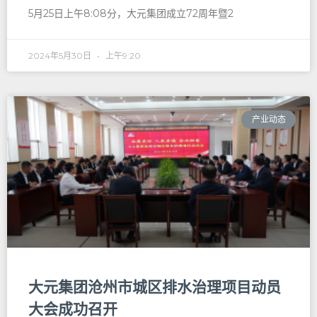
5月25日上午8:08分，大元集团成立72周年暨2
2024年5月30日
上午9:20
产业动态
大元集团沧州市城区排水治理项目动员
大会成功召开