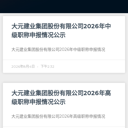
大元建业集团股份有限公司2026年中
级职称申报情况公示
大元建业集团股份有限公司2026年中级职称申报情况
2026年8月4日
下午2:32
大元建业集团股份有限公司2026年高
级职称申报情况公示
大元建业集团股份有限公司2026年高级职称申报情况