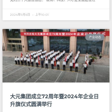
2024年9月6日
上午10:01
产业动态
大元集团成立72周年暨2024年企业日
升旗仪式圆满举行