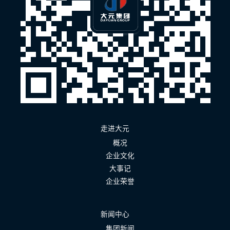
走进大元
概况
企业文化
大事记
企业荣誉
新闻中心
集团新闻