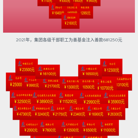
2021年，集团各级干部职工为善基金注入善款681250元