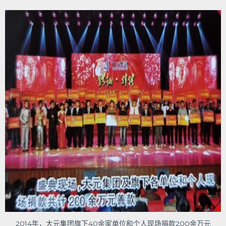
2014年，大元集团旗下40余家单位和个人现场捐款200余万元