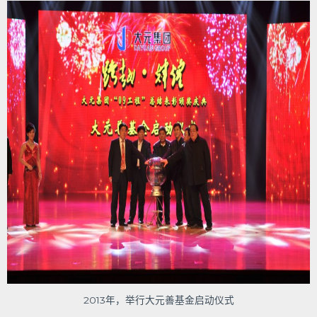
2013年，举行大元善基金启动仪式