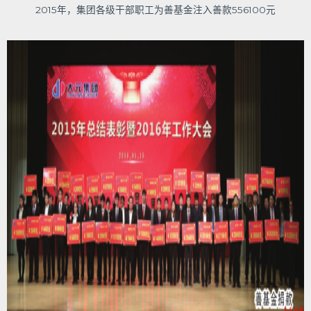
2015年，集团各级干部职工为善基金注入善款556100元