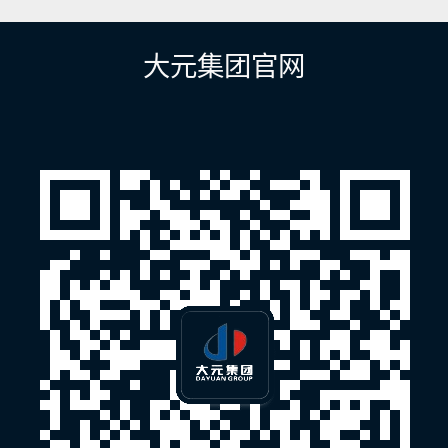
大元集团官网