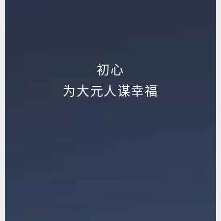
初心
为大元人谋幸福