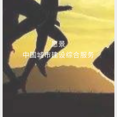
愿景
中国城市建设综合服务