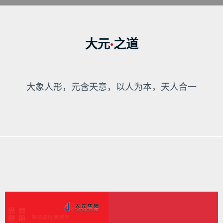
大元
·
之道
大象人形，元含天意，以人为本，天人合一