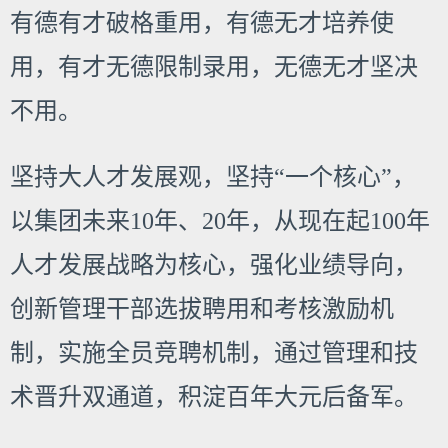
有德有才破格重用，有德无才培养使
用，有才无德限制录用，无德无才坚决
不用。
坚持大人才发展观，坚持
“一个核心”，
以集团未来10年、20年，从现在起100年
人才发展战略为核心，强化业绩导向，
创新管理干部选拔聘用和考核激励机
制，实施全员竞聘机制，通过
管理
和
技
术
晋升双通道，积淀百年大元后备军。