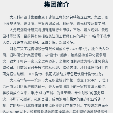
集团简介
大元科研设计集团隶属于建筑工程总承包特级企业大元集团，现
下设规划院、设计院、三策咨询公司、科研院、筑元科技及商学院。
大元规划设计研究院拥有建筑行业甲级，市政、城乡规划、景观
园林等资质，目前拥有包括各类注册工程师在内的共计138名骨干技术
人员，现设立西北分院、赤峰分院、新疆分院。
河北三策工程咨询股份有限公司成立于2020年7月，独立法人公
司，归科研设计集团管理，从“设计+”起步，始终坚持差异化竞争理
念，致力于打造一家以全过程咨询、全生命周期运维为核心业务的咨
询公司。目前公司可开展招投标代理、造价咨询、项目建议书可行性
研究报告编制、BIM咨询、装配式被动式绿色建筑设计咨询业务。
大元商学院——沧州市大元职业培训学校，成立于2016年，位于
沧州市运河区永济东路18号，是大元集团旗下的一家独立法人单位。
学校自成立以来，秉持“竭力至诚、为业至精、专业时效”的服务理
念，不断开拓创新、砥砺奋进，成为沧州市最大的民办职业培训学
校，并跻身于河北省建筑业重点职业培训学校之列。学校建筑总面积
达4000㎡以上，设有理论场地和实操基地。其中理论场地配备高性