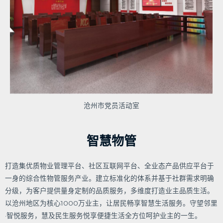
沧州市党员活动室
智慧物管
打造集优质物业管理平台、社区互联网平台、全业态产品供应平台于
一身的综合性物管服务产业。建立标准化的体系并基于社群需求明确
分级，为客户提供量身定制的品质服务，多维度打造业主品质生活。
以沧州地区为核心1000万业主，让居民畅享智慧生活服务。守望邻里
·智悦服务，慧及民生服务悦享便捷生活全方位呵护业主的一生。