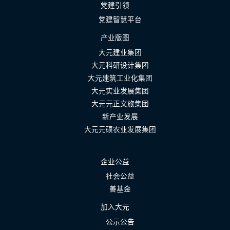
党建引领
党建智慧平台
产业版图
大元建业集团
大元科研设计集团
大元建筑工业化集团
大元实业发展集团
大元元正文旅集团
新产业发展
大元元硕农业发展集团
企业公益
社会公益
善基金
加入大元
公示公告