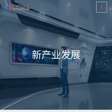
新产业发展