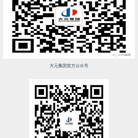
大元集团官方公众号