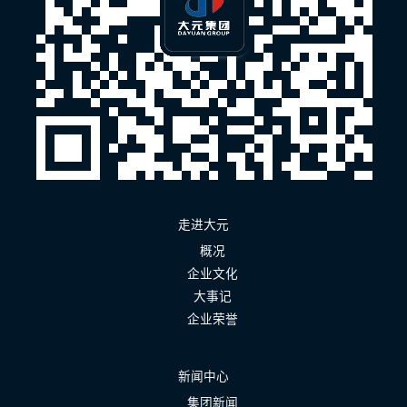
走进大元
概况
企业文化
大事记
企业荣誉
新闻中心
集团新闻