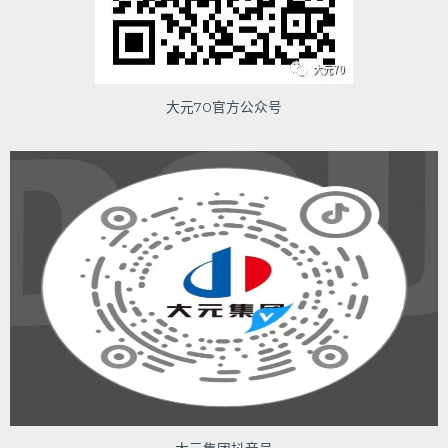
大元70官方公众号