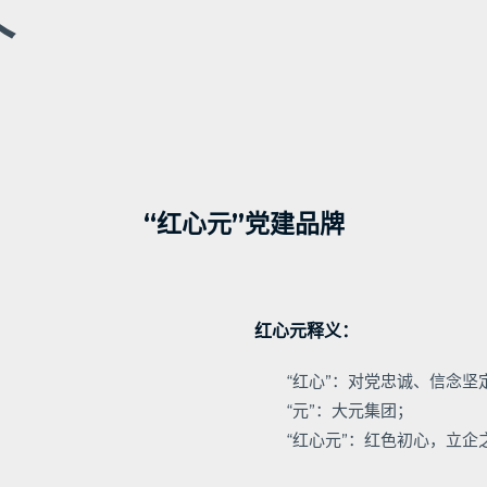
个
“红心元”党建品牌
红心元释义：
“红心”：对党忠诚、信念坚
“元”：大元集团；
“红心元”：红色初心，立企