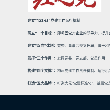
建立“
12345
”党建工作运行机制
确立“一个目标”：
即巩固党对企业的领导力、提升
建立“双向”体制：
党委、董事会交叉任职，骨干和
发挥“三个作用”：
发挥党委、党支部、党员作用；
构建“四个支撑”：
构建党建工作责任机制、运行机
打造“五大品牌”：
打造大元“党建标准化”、基层党支