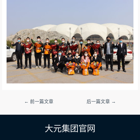
文
←
前一篇文章
后一篇文章
→
章
导
航
大元集团官网