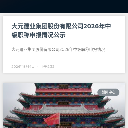
大元建业集团股份有限公司2026年中
级职称申报情况公示
大元建业集团股份有限公司2026年中级职称申报情况
2026年8月4日
下午2:32
新闻中心