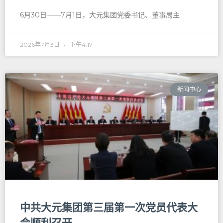
6月30日——7月1日，大元集团党委书记、董事局主
2026年7月3日
下午4:17
新闻中心
中共大元集团第三届第一次党员代表大
会顺利召开