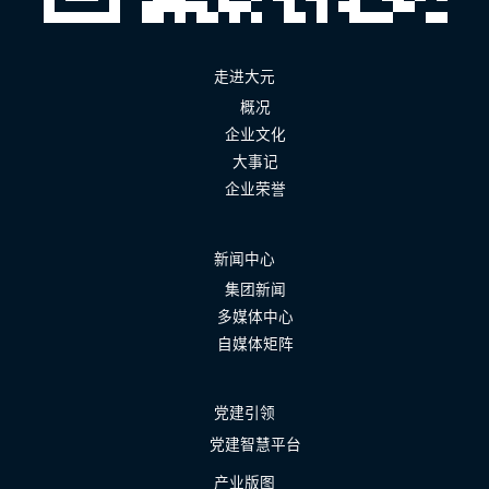
走进大元
概况
企业文化
大事记
企业荣誉
新闻中心
集团新闻
多媒体中心
自媒体矩阵
党建引领
党建智慧平台
产业版图