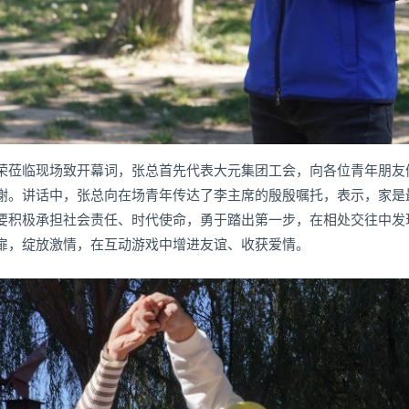
荣莅临现场致开幕词，张总首先代表大元集团工会，向各位青年朋友
谢。讲话中，张总向在场青年传达了李主席的殷殷嘱托，表示，家是
要积极承担社会责任、时代使命，勇于踏出第一步，在相处交往中发现
扉，绽放激情，在互动游戏中增进友谊、收获爱情。