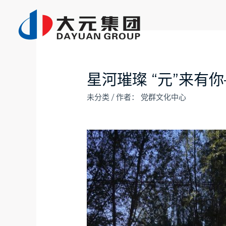
跳
至
内
容
星河璀璨 “元”来
未分类
/ 作者：
党群文化中心