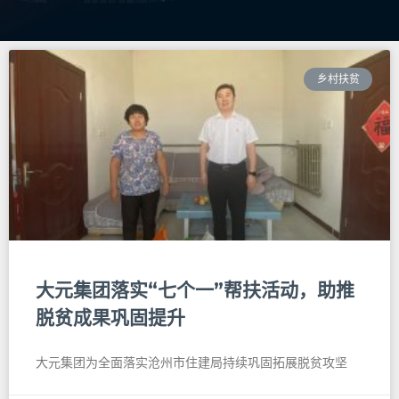
乡村扶贫
大元集团落实“七个一”帮扶活动，助推
脱贫成果巩固提升
大元集团为全面落实沧州市住建局持续巩固拓展脱贫攻坚