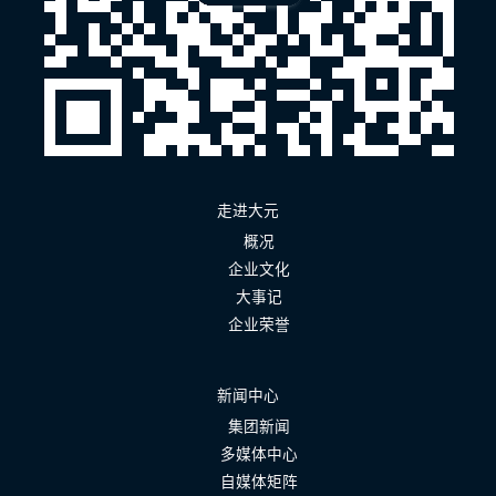
走进大元
概况
企业文化
大事记
企业荣誉
新闻中心
集团新闻
多媒体中心
自媒体矩阵