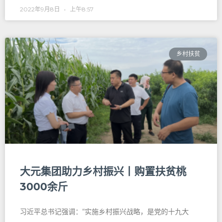
2022年9月8日
上午8:57
乡村扶贫
大元集团助力乡村振兴丨购置扶贫桃
3000余斤
习近平总书记强调：“实施乡村振兴战略，是党的十九大