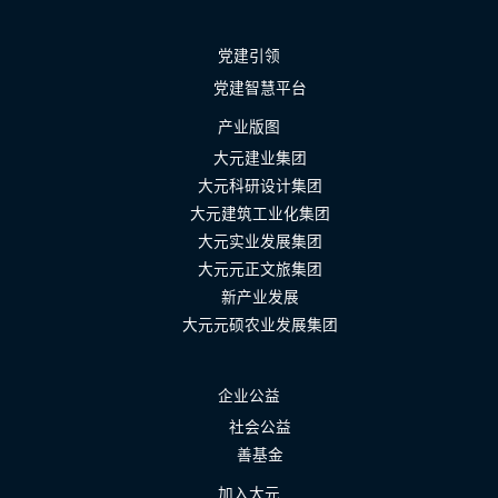
党建引领
党建智慧平台
产业版图
大元建业集团
大元科研设计集团
大元建筑工业化集团
大元实业发展集团
大元元正文旅集团
新产业发展
大元元硕农业发展集团
企业公益
社会公益
善基金
加入大元