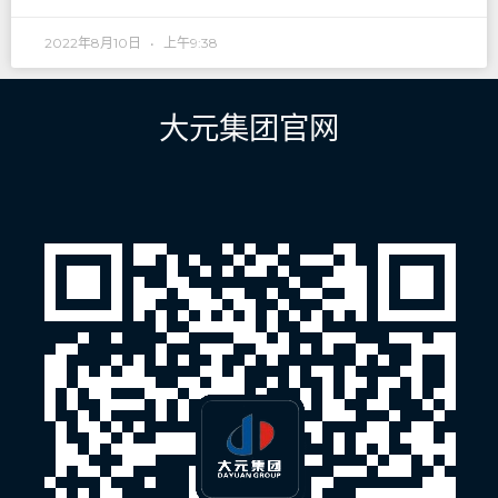
2022年8月10日
上午9:38
大元集团官网