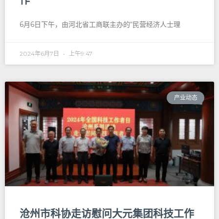
6月6日下午，由河北省工商联主办的“民营经济人士理
2024年6月7日
上午9:47
产业动态
沧州市科协走访慰问大元集团科技工作