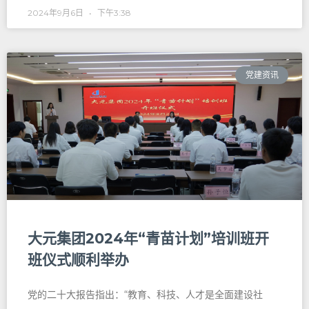
2024年9月6日
下午3:38
党建资讯
大元集团2024年“青苗计划”培训班开
班仪式顺利举办
党的二十大报告指出：“教育、科技、人才是全面建设社