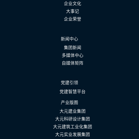
企业文化
大事记
企业荣誉
新闻中心
集团新闻
多媒体中心
自媒体矩阵
党建引领
党建智慧平台
产业版图
大元建业集团
大元科研设计集团
大元建筑工业化集团
大元实业发展集团