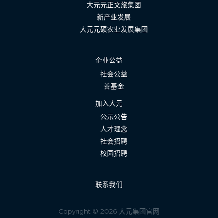
大元元正文旅集团
新产业发展
大元元硕农业发展集团
企业公益
社会公益
善基金
加入大元
公示公告
人才理念
社会招聘
校园招聘
联系我们
Copyright © 2026 大元集团官网