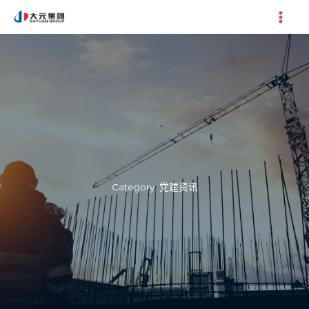
Category: 党建资讯