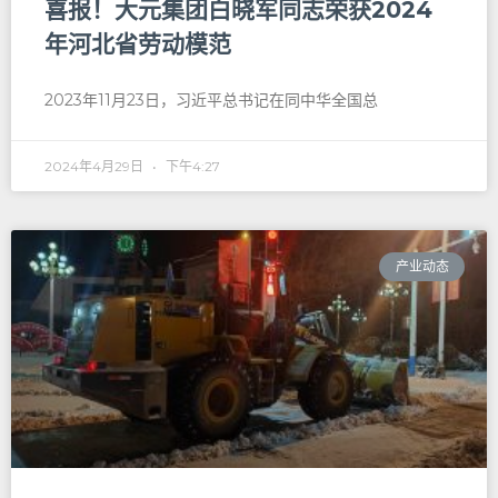
喜报！大元集团白晓军同志荣获2024
年河北省劳动模范
2023年11月23日，习近平总书记在同中华全国总
2024年4月29日
下午4:27
产业动态