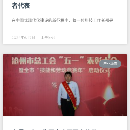
者代表
在中国式现代化建设的新征程中，每一位科技工作者都是
2024年6月7日
上午9:44
产业动态