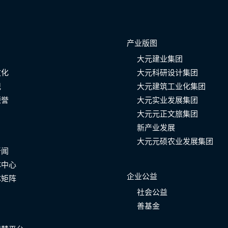
产业版图
大元建业集团
文化
大元科研设计集团
记
大元建筑工业化集团
荣誉
大元实业发展集团
大元元正文旅集团
新产业发展
大元元硕农业发展集团
新闻
体中心
企业公益
体矩阵
社会公益
善基金