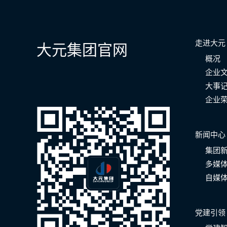
走进大元
大元集团官网
概况
企业
大事
企业
新闻中心
集团
多媒
自媒
党建引领