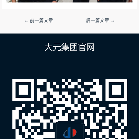
文
←
前一篇文章
后一篇文章
→
章
导
航
大元集团官网