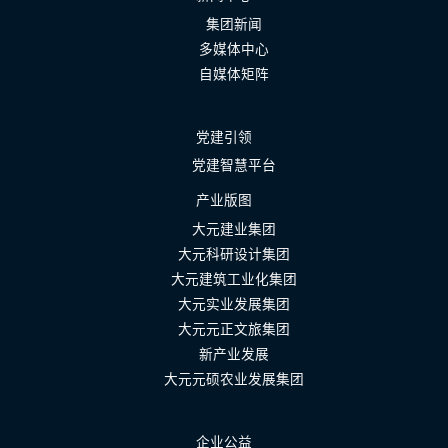
集团新闻
多媒体中心
自媒体矩阵
党建引领
党建智慧平台
产业版图
大元建业集团
大元科研设计集团
大元建筑工业化集团
大元实业发展集团
大元元正文旅集团
新产业发展
大元元硕农业发展集团
企业公益