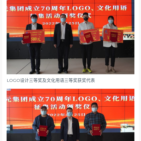
LOGO设计三等奖及文化用语三等奖获奖代表