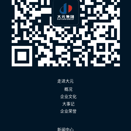
走进大元
概况
企业文化
大事记
企业荣誉
新闻中心