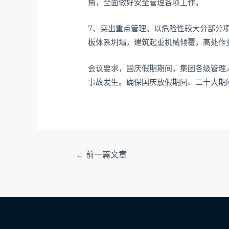
角，全面做好安全管理各项工作。
7、突出重点管理。以危险性较大分部分
板体系坍塌，建筑起重机械倾覆，高处作
会议要求，国庆假期期间，集团各级管理
事故发生。确保国庆放假期间、二十大期
文
←
前一篇文章
章
导
航