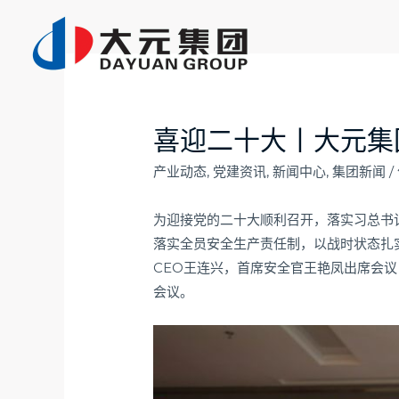
跳
至
内
容
喜迎二十大丨大元集
产业动态
,
党建资讯
,
新闻中心
,
集团新闻
/
为迎接党的二十大顺利召开，落实习总书记
落实全员安全生产责任制，以战时状态扎
CEO王连兴，首席安全官王艳凤出席会
会议。