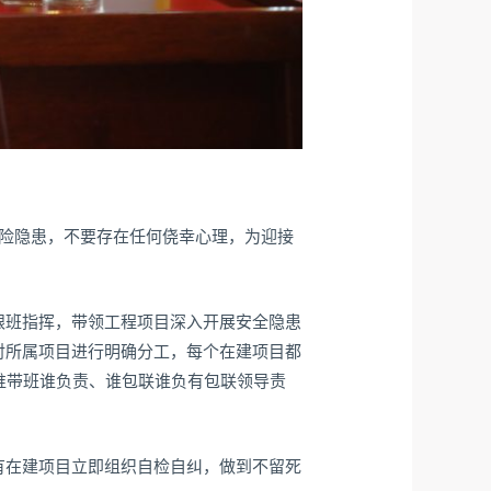
风险隐患，不要存在任何侥幸心理，为迎接
跟班指挥，带领工程项目深入开展安全隐患
对所属项目进行明确分工，每个在建项目都
谁带班谁负责、谁包联谁负有包联领导责
有在建项目立即组织自检自纠，做到不留死