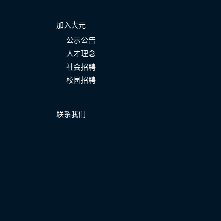
加入大元
公示公告
人才理念
社会招聘
校园招聘
联系我们